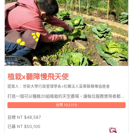
植栽x聽障慢飛天使
提案人：世新大學行政管理學系x社團法人苗栗縣聲暉協進會
打造一個可以種植20組植栽的天空農場，讓每位服務使用者都可以照顧自己所種植的蔬菜。
台幣 103.11%
目標 NT $48,587
已募 NT $50,100