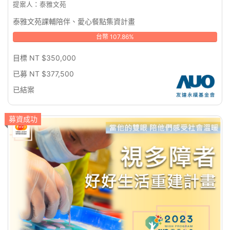
提案人：泰雅文苑
泰雅文苑課輔陪伴、愛心餐點集資計畫
台幣 107.86%
目標 NT $350,000
已募 NT $377,500
已結案
募資成功