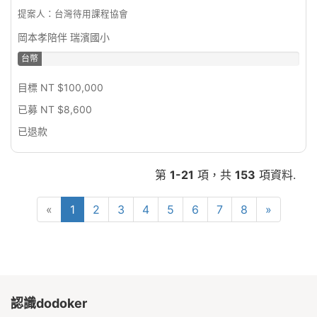
提案人：台灣待用課程協會
岡本孝陪伴 瑞濱國小
台幣
8.6%
目標 NT $100,000
已募 NT $8,600
已退款
第
1-21
項，共
153
項資料.
«
1
2
3
4
5
6
7
8
»
認識dodoker