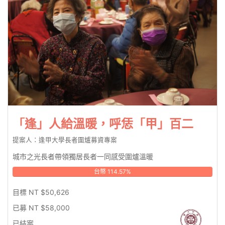
「逢」人給溫暖，呼恁「甲」百二
提案人：逢甲大學長者圍爐募資專案
城市之光長者帶領獨居長者一同感受圍爐溫暖
台幣 114.57%
目標 NT $50,626
已募 NT $58,000
已結案