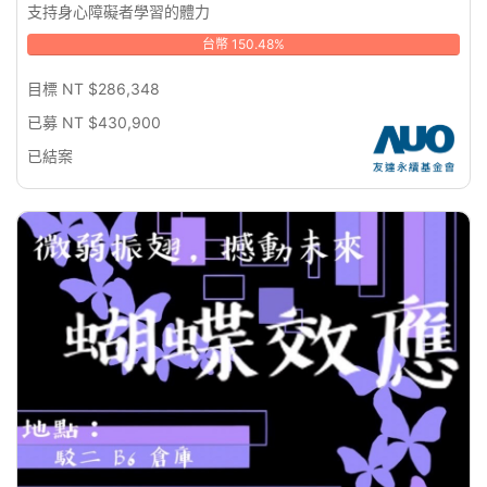
支持身心障礙者學習的體力
台幣 150.48%
目標 NT $286,348
已募 NT $430,900
已結案