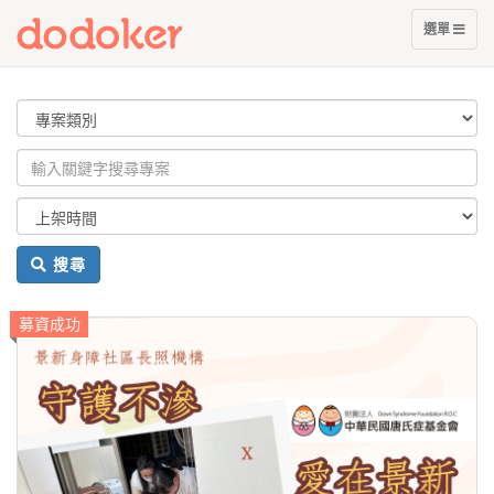
展
選單
開
選
單
搜尋
募資成功