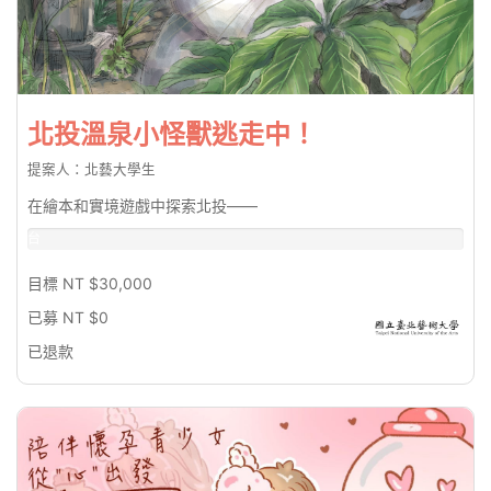
北投溫泉小怪獸逃走中！
提案人：北藝大學生
在繪本和實境遊戲中探索北投——
台
幣
0%
目標 NT $30,000
已募 NT $0
已退款