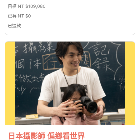
0%
目標 NT $109,080
已募 NT $0
已退款
日本攝影師 偏鄉看世界