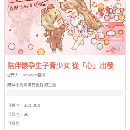
陪伴懷孕生子青少女 從「心」出發
提案人：WeMaker團隊
陪伴小媽媽擁有更好的生活！
台
幣
0%
目標 NT $30,000
已募 NT $0
已退款