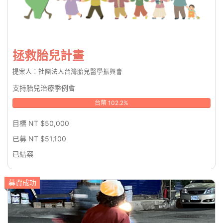
拯救胎兒計畫
提案人：社團法人台灣胎兒醫學振興會
支持胎兒治療季例會
台幣 102.2%
目標 NT $50,000
已募 NT $51,100
已結案
募資成功