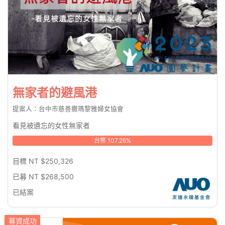
無家者的避風港
提案人：台中市慈善撒瑪黎雅婦女協會
看見被遺忘的女性無家者
台幣 107.26%
目標 NT $250,326
已募 NT $268,500
已結案
募資成功