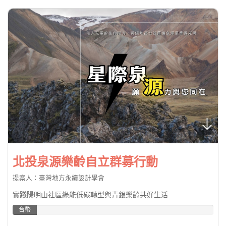
北投泉源樂齡自立群募行動
提案人：臺灣地方永續設計學會
實踐陽明山社區綠能低碳轉型與青銀樂齡共好生活
台幣
11.95%