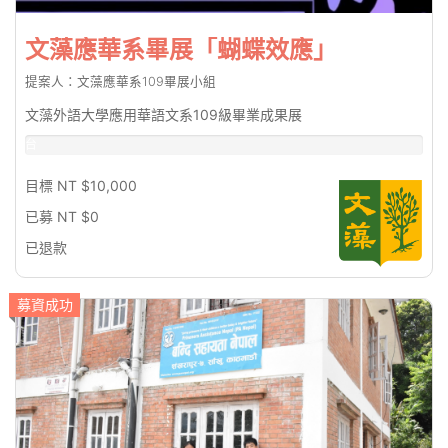
文藻應華系畢展「蝴蝶效應」
提案人：文藻應華系109畢展小組
文藻外語大學應用華語文系109級畢業成果展
台
幣
0%
目標 NT $10,000
已募 NT $0
已退款
募資成功