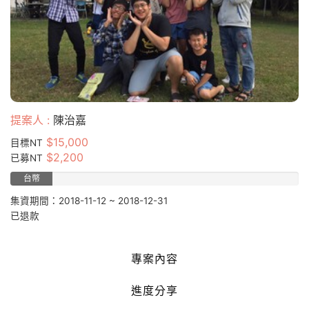
提案人 :
陳治嘉
$15,000
目標NT
$2,200
已募NT
台幣
14.67%
集資期間：2018-11-12 ~ 2018-12-31
已退款
專案內容
進度分享