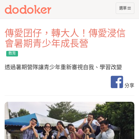
展
選單
開
選
單
傳愛囝仔，轉大人！傳愛浸信
會暑期青少年成長營
教育
透過暑期營隊讓青少年重新審視自我、學習改變
分享