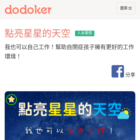
展
選單
開
選
單
點亮星星的天空
人本關懷
我也可以自己工作！幫助自閉症孩子擁有更好的工作
環境！
分享