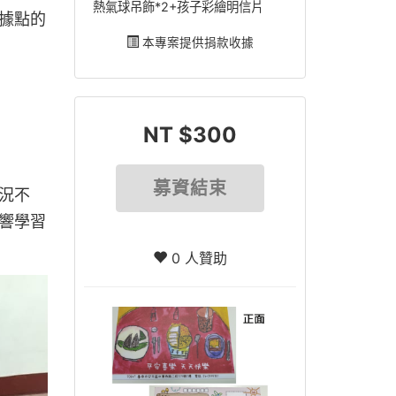
熱氣球吊飾*2+孩子彩繪明信片
據點的
本專案提供捐款收據
NT $300
募資結束
況不
響學習
0 人贊助