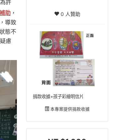
因為許
補助
，
0 人贊助
，導致
狀態不
全疑慮
捐款收據+孩子彩繪明信片
本專案提供捐款收據