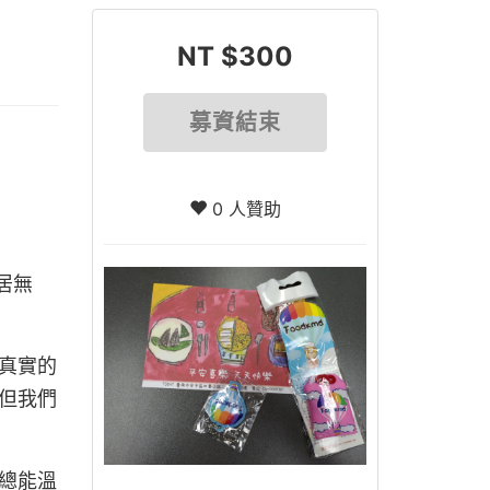
NT $300
募資結束
0 人贊助
居無
真實的
但我們
總能溫