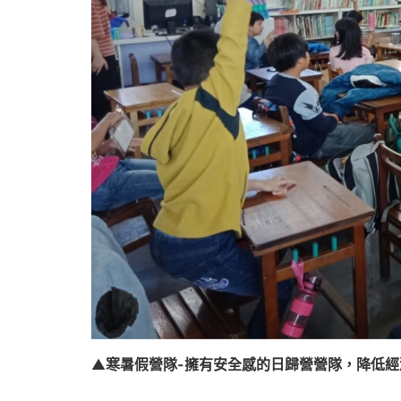
▲
寒暑假營隊-擁有安全感的日歸營營隊，降低經