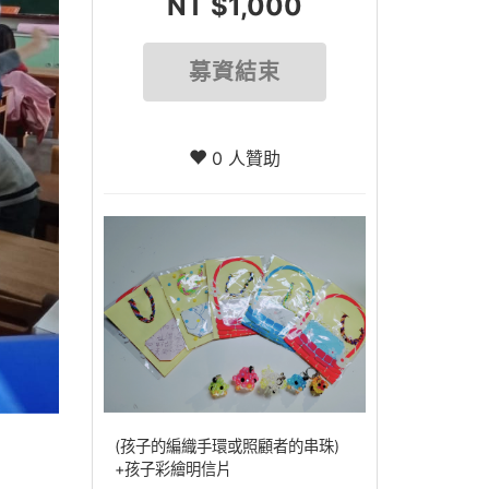
NT $1,000
募資結束
0 人贊助
(孩子的編織手環或照顧者的串珠)
+孩子彩繪明信片