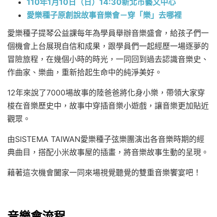
110年1月10日（日）14:30新北市藝文中心
愛樂種子原創說故事音樂會－穿「樂」去哪裡
愛樂種子提琴公益課每年為學員舉辦音樂盛會，給孩子們一
個機會上台展現自信和成果，跟學員們一起經歷一場逐夢的
冒險旅程，在幾個小時的時光，一同回到過去認識音樂史、
作曲家、樂曲，重新拾起生命中的純淨美好。
12年來說了7000場故事的陸爸爸將化身小樂，帶領大家穿
梭在音樂歷史中，故事中穿插音樂小遊戲，讓音樂更加貼近
觀眾。
由SISTEMA TAIWAN愛樂種子弦樂團演出各音樂時期的經
典曲目，搭配小米故事屋的插畫，將音樂故事生動的呈現。
藉著這次機會闔家一同來場視覺聽覺的雙重音樂饗宴吧！
音樂會流程