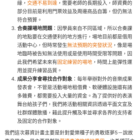
緣，
交通不易到達
，需要老師的長期投入，師資費的
部分目前是利用門票效益及周邊商品自籌，但仍無法
符合預算。
合奏課場地問題
：因學員來自不同區域，所以合奏課
的地點要在交通便利的地方進行，場地目前都是借用
活動中心，但時常發生
無法預期的突發狀況
，像是場
地臨時被告知無法使用或是使用時間受限等問題，因
此我們希望未來有
固定練習的場地
，時間上能彈性運
用並提升練習品質。
成果分享會尋找合作對象
：每年舉辦對外的音樂成果
發表會，不管是活動場地租借費、軟硬體設施還有諸
多雜費，都需要投入大量的資金。為了提供好的表演
舞台給孩子們，我們將活動相關資訊透過平面文宣及
社群媒體散播，藉此提升觸及率並尋求各界的支持者
及固定的合作對象。
我們這次募資計畫主要是針對愛樂種子的勇敢逐夢5－說故