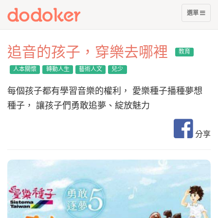
展
選單
開
選
單
追音的孩子，穿樂去哪裡
教育
人本關懷
轉動人生
藝術人文
兒少
每個孩子都有學習音樂的權利， 愛樂種子播種夢想
種子， 讓孩子們勇敢追夢、綻放魅力
分享