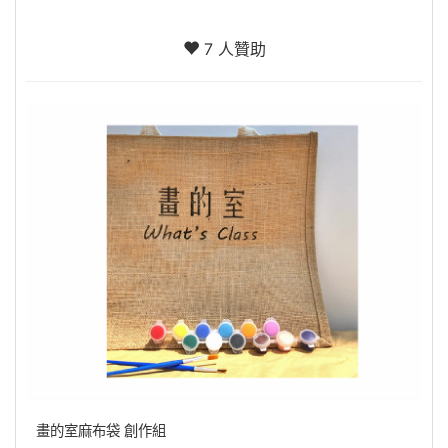
7 人贊助
畫的室麻布袋 創作組