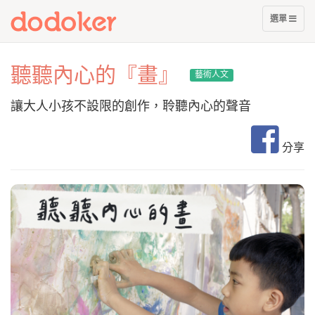
展
選單
開
選
單
聽聽內心的『畫』
藝術人文
讓大人小孩不設限的創作，聆聽內心的聲音
分享