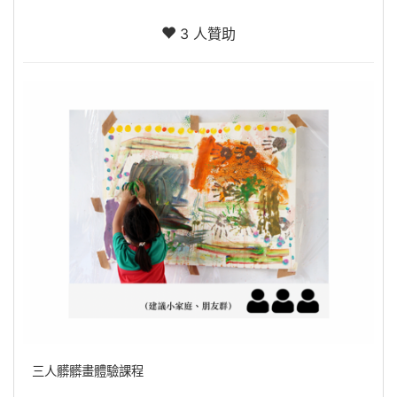
3 人贊助
三人髒髒畫體驗課程