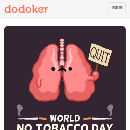
展
選單
開
選
單